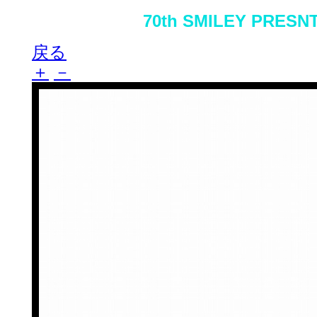
70th SMILEY PRES
戻る
＋
－