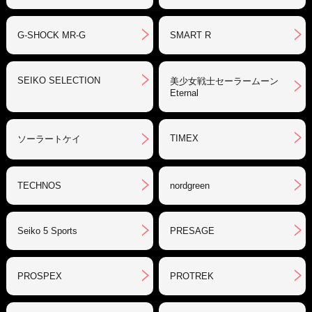
G-SHOCK MR-G
SMART R
SEIKO SELECTION
美少女戦士セーラームーン
Eternal
TIMEX
ソーラートケイ
TECHNOS
nordgreen
Seiko 5 Sports
PRESAGE
PROSPEX
PROTREK