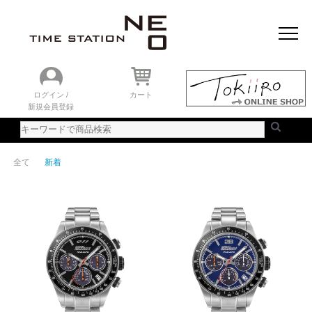
おすすめアイテム
ニュース＆トピック
時計を探す
ランキング
ログイン /
カート
新規会員登録
ご利用ガイド
WEBカタログ
全て
新着