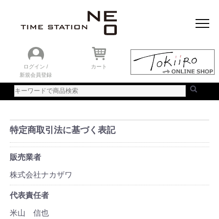
おすすめアイテム
ニュース＆トピック
時計を探す
ランキング
ログイン /
カート
新規会員登録
ご利用ガイド
WEBカタログ
特定商取引法に基づく表記
販売業者
株式会社ナカザワ
代表責任者
米山 信也