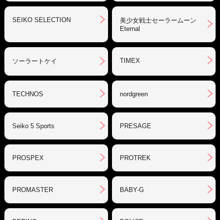
SEIKO SELECTION
美少女戦士セーラームーン
Eternal
TIMEX
ソーラートケイ
TECHNOS
nordgreen
Seiko 5 Sports
PRESAGE
PROSPEX
PROTREK
PROMASTER
BABY-G