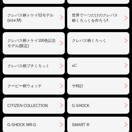
クレパス柄トケイ02モデル
世界で一つだけのクレパス
(size:M)
柄くろっくを作ろう‼︎
クレパス柄トケイ100色記念
クレパス柄くろっく
モデル(限定)
xC
クレパス柄プチくろっく
クーピー柄ウォッチ
サ時計
CITIZEN COLLECTION
G-SHOCK
G-SHOCK MR-G
SMART R