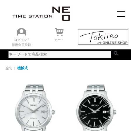
おすすめアイテム
ニュース＆トピック
時計を探す
ランキング
ログイン /
カート
新規会員登録
ご利用ガイド
WEBカタログ
全て
|
機械式