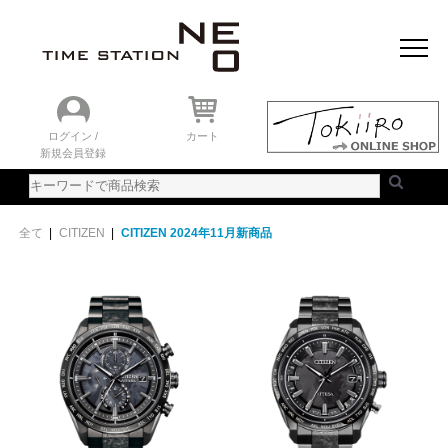
おすすめアイテム
ニュース＆トピック
時計を探す
ランキング
ログイン /
カート
新規会員登録
ご利用ガイド
WEBカタログ
全て
|
CITIZEN
|
CITIZEN 2024年11月新商品