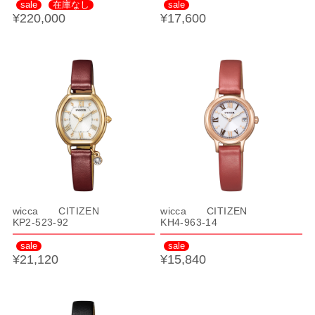
sale
在庫なし
sale
¥220,000
¥17,600
wicca CITIZEN
wicca CITIZEN
KP2-523-92
KH4-963-14
sale
sale
¥21,120
¥15,840