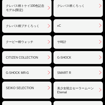
クレパス柄トケイ100色記念
クレパス柄くろっく
モデル(限定)
xC
クレパス柄プチくろっく
クーピー柄ウォッチ
サ時計
CITIZEN COLLECTION
G-SHOCK
G-SHOCK MR-G
SMART R
SEIKO SELECTION
美少女戦士セーラームーン
Eternal