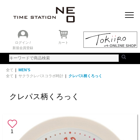
おすすめアイテム
ニュース＆トピック
時計を探す
ランキング
ログイン /
カート
新規会員登録
ご利用ガイド
WEBカタログ
全て
|
MEN'S
全て
|
サクラクレパスコラボ時計
|
クレパス柄くろっく
クレパス柄くろっく
1