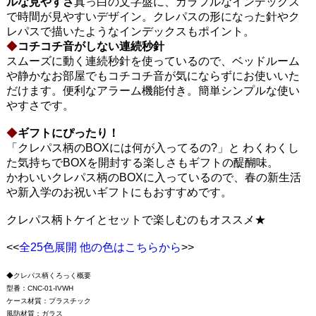
ルな見やすさ
真っ白の文字盤に、カラフルなインデックス
で時間が見やすいデザイン。クレパスの形になった針やク
レパスで描いたようなインデックスもポイント。
◆
コチコチ音がしない連続秒針
スムーズに動く連続秒針を使っているので、ベッドルーム
や静かなお部屋でもコチコチ音が気にならずにお使いいた
だけます。便利なアラーム機能付き。簡単シンプルな使い
やすさです。
◆
ギフトにぴったり！
「クレパス柄のBOXには何が入ってるの?」と わくわくし
た気持ちでBOXを開封する楽しさもギフトの醍醐味。
かわいいクレパス柄のBOXに入っているので、春の新生活
や新入学のお祝いギフトにもおすすめです。
クレパス柄トケイとセットで楽しむのもオススメ★
<<
全25色展開 他の色はこちらから
>>
◆クレパス柄くろっく概要
型番：CNC-01-IVWH
ケース材質：プラスチック
風防材質：ガラス