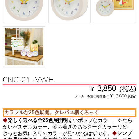
CNC-01-IVWH
¥
3,850
(税込)
¥
：
3,850
メーカー希望小売価格
(税込)
カラフルな25色展開。クレパス柄くろっく
◆
楽しく選べる全25色展開
明るいポップなカラー、やわら
かいパステルカラー、落ち着きのあるダークカラーなど、
きっとお気に入りのカラーが見つかるはずです。
◆
シンプ