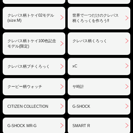
クレパス柄トケイ02モデル
世界で一つだけのクレパス
(size:M)
柄くろっくを作ろう‼︎
クレパス柄トケイ100色記念
クレパス柄くろっく
モデル(限定)
xC
クレパス柄プチくろっく
クーピー柄ウォッチ
サ時計
CITIZEN COLLECTION
G-SHOCK
G-SHOCK MR-G
SMART R