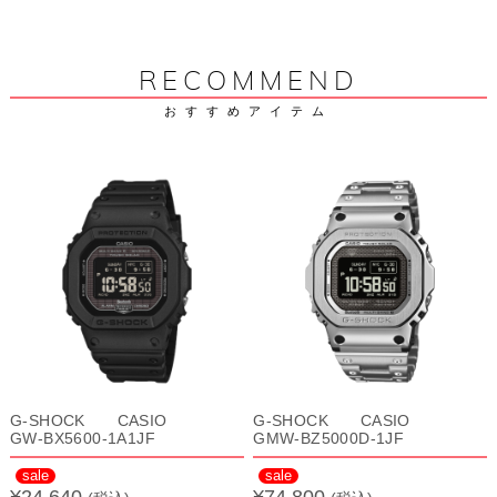
RECOMMEND
おすすめアイテム
G-SHOCK CASIO
G-SHOCK CASIO
GW-BX5600-1A1JF
GMW-BZ5000D-1JF
sale
sale
¥24,640
¥74,800