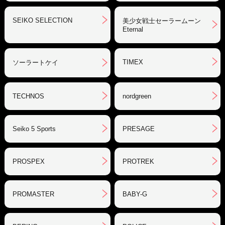
SEIKO SELECTION
美少女戦士セーラームーン
Eternal
TIMEX
ソーラートケイ
TECHNOS
nordgreen
Seiko 5 Sports
PRESAGE
PROSPEX
PROTREK
PROMASTER
BABY-G