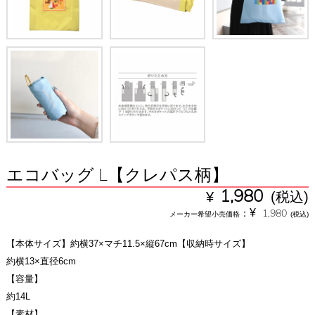
エコバッグ L【クレパス柄】
¥
1,980
(税込)
¥
：
1,980
メーカー希望小売価格
(税込)
【本体サイズ】約横37×マチ11.5×縦67cm【収納時サイズ】
約横13×直径6cm
【容量】
約14L
【素材】