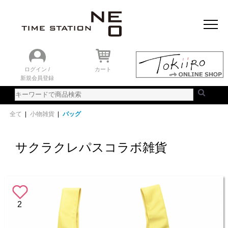
おすすめアイテム
ニュース＆トピック
時計を探す
ランキング
ログイン /
カート
新規会員登録
ご利用ガイド
WEBカタログ
全て
|
小物雑貨
|
バッグ
サクラクレパスコラボ雑貨
2