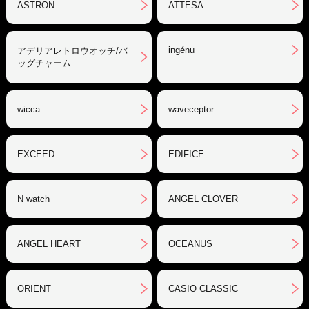
ASTRON
ATTESA
ingénu
アデリアレトロウオッチ/バ
ッグチャーム
wicca
waveceptor
EXCEED
EDIFICE
N watch
ANGEL CLOVER
ANGEL HEART
OCEANUS
ORIENT
CASIO CLASSIC