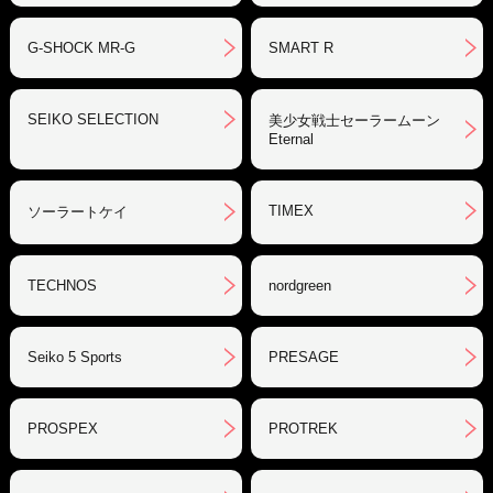
G-SHOCK MR-G
SMART R
SEIKO SELECTION
美少女戦士セーラームーン
Eternal
TIMEX
ソーラートケイ
TECHNOS
nordgreen
Seiko 5 Sports
PRESAGE
PROSPEX
PROTREK