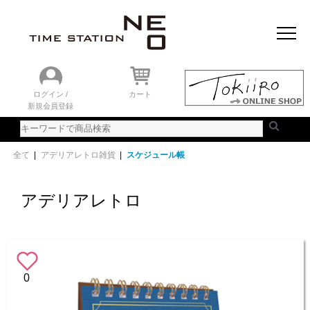
おすすめアイテム
ニュース＆トピック
時計を探す
ランキング
ログイン /
カート
新規会員登録
ご利用ガイド
WEBカタログ
全て
|
アデリアレトロ雑貨
|
スケジュール帳
アデリアレトロ
0