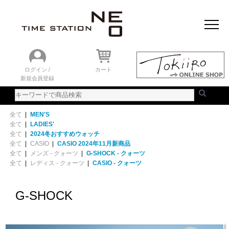
おすすめアイテム
ニュース＆トピック
時計を探す
ランキング
ログイン /
カート
新規会員登録
ご利用ガイド
WEBカタログ
全て
|
MEN'S
全て
|
LADIES'
全て
|
2024冬おすすめウォッチ
全て
|
CASIO
|
CASIO 2024年11月新商品
全て
|
メンズ - クォーツ
|
G-SHOCK - クォーツ
全て
|
レディス - クォーツ
|
CASIO - クォーツ
G-SHOCK