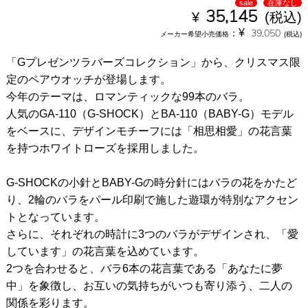
sale
在庫なし
¥
35,145
(税込)
¥
：
39,050
メーカー希望小売価格
(税込)
「Gプレゼンツラバーズコレクション」から、クリスマス限
定のペアウオッチが登場します。
今年のテーマは、ロマンティックな99本のバラ。
人気のGA-110（G-SHOCK）とBA-110（BABY-G）モデル
をベースに、デザインモチーフには「相思相愛」の花言葉
を持つホワイトローズを採用しました。
G-SHOCKの小針とBABY-Gの時分針にはバラの花をかたど
り、2輪のバラをパール印刷で施した遊環が特別なアクセン
トとなっています。
さらに、それぞれの時計に3つのバラがデザインされ、「愛
しています」の花言葉を込めています。
2つを合わせると、バラ6本の花言葉である「あなたに夢
中」を象徴し、お互いの気持ちがいつも寄り添う、二人の
関係を彩ります。