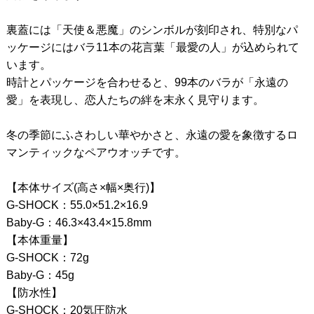
裏蓋には「天使＆悪魔」のシンボルが刻印され、特別なパ
ッケージにはバラ11本の花言葉「最愛の人」が込められて
います。
時計とパッケージを合わせると、99本のバラが「永遠の
愛」を表現し、恋人たちの絆を末永く見守ります。
冬の季節にふさわしい華やかさと、永遠の愛を象徴するロ
マンティックなペアウオッチです。
【本体サイズ(高さ×幅×奥行)】
G-SHOCK：55.0×51.2×16.9
Baby-G：46.3×43.4×15.8mm
【本体重量】
G-SHOCK：72g
Baby-G：45g
【防水性】
G-SHOCK：20気圧防水