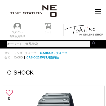
おすすめアイテム
ニュース＆トピック
時計を探す
ランキング
ログイン /
カート
新規会員登録
ご利用ガイド
WEBカタログ
全て
|
メンズ - クォーツ
|
G-SHOCK - クォーツ
全て
|
CASIO
|
CASIO 2025年1月新商品
G-SHOCK
0