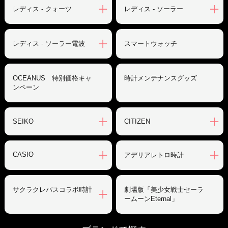
レディス - クォーツ
レディス - ソーラー
レディス - ソーラー電波
スマートウォッチ
OCEANUS 特別価格キャ
時計メンテナンスグッズ
ンペーン
SEIKO
CITIZEN
CASIO
アデリアレトロ時計
サクラクレパスコラボ時計
劇場版「美少女戦士セーラ
ームーンEternal」