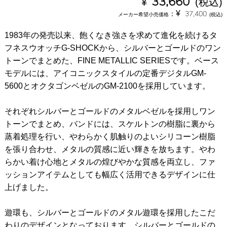
¥
33,660
(税込)
¥
：
37,400
メーカー希望小売価格
(税込)
1983年の発売以来、飽くなき強さを求めて進化を続けるタ
フネスウオッチG-SHOCKから、シルバーとゴールドのワン
トーンでまとめた、FINE METALLIC SERIESです。ベース
モデルには、アイコニックスタイルの定番デジタルGM-
5600とオクタゴンベゼルのGM-2100を採用しています。
それぞれシルバーとゴールドのメタルベゼルを採用しワン
トーンでまとめ、バンドには、スケルトンの樹脂に裏から
蒸着処理を行い、やわらかく肌触りのよいシリコーン樹脂
を張り合わせ、メタルの質感に近い輝きを放ちます。やわ
らかい着け心地とメタルの煌びやかな質感を両立し、ファ
ッションアイテムとしても幅広く活用できるデザインに仕
上げました。
遊環も、シルバーとゴールドのメタル遊環を採用したこだ
わりのデザインとなっております。シルバーとゴールドの