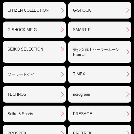
CITIZEN COLLECTION
G-SHOCK
G-SHOCK MR-G
SMART R
SEIKO SELECTION
美少女戦士セーラームーン
Eternal
TIMEX
ソーラートケイ
TECHNOS
nordgreen
Seiko 5 Sports
PRESAGE
PROSPEX
PROTREK