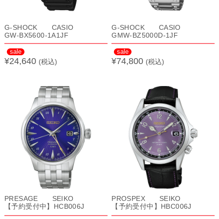
G-SHOCK CASIO
G-SHOCK CASIO
GW-BX5600-1A1JF
GMW-BZ5000D-1JF
sale
sale
¥24,640
¥74,800
(税込)
(税込)
PRESAGE SEIKO
PROSPEX SEIKO
【予約受付中】HCB006J
【予約受付中】HBC006J