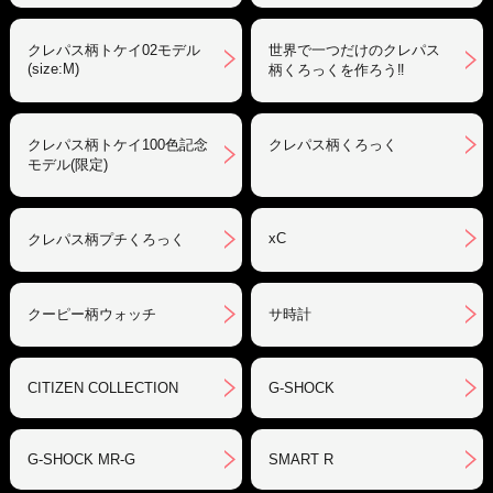
クレパス柄トケイ02モデル
世界で一つだけのクレパス
(size:M)
柄くろっくを作ろう‼︎
クレパス柄トケイ100色記念
クレパス柄くろっく
モデル(限定)
xC
クレパス柄プチくろっく
クーピー柄ウォッチ
サ時計
CITIZEN COLLECTION
G-SHOCK
G-SHOCK MR-G
SMART R