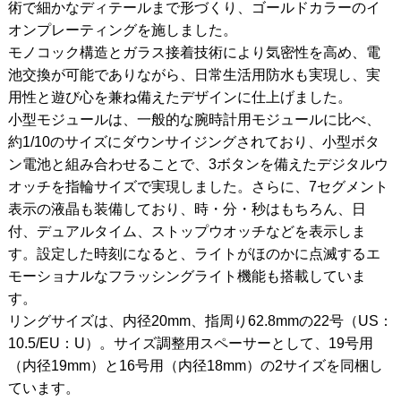
術で細かなディテールまで形づくり、ゴールドカラーのイ
オンプレーティングを施しました。
モノコック構造とガラス接着技術により気密性を高め、電
池交換が可能でありながら、日常生活用防水も実現し、実
用性と遊び心を兼ね備えたデザインに仕上げました。
小型モジュールは、一般的な腕時計用モジュールに比べ、
約1/10のサイズにダウンサイジングされており、小型ボタ
ン電池と組み合わせることで、3ボタンを備えたデジタルウ
オッチを指輪サイズで実現しました。さらに、7セグメント
表示の液晶も装備しており、時・分・秒はもちろん、日
付、デュアルタイム、ストップウオッチなどを表示しま
す。設定した時刻になると、ライトがほのかに点滅するエ
モーショナルなフラッシングライト機能も搭載していま
す。
リングサイズは、内径20mm、指周り62.8mmの22号（US：
10.5/EU：U）。サイズ調整用スペーサーとして、19号用
（内径19mm）と16号用（内径18mm）の2サイズを同梱し
ています。