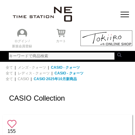
おすすめアイテム
ニュース＆トピック
時計を探す
ランキング
ログイン /
カート
新規会員登録
ご利用ガイド
WEBカタログ
全て
|
メンズ - クォーツ
|
CASIO - クォーツ
全て
|
レディス - クォーツ
|
CASIO - クォーツ
全て
|
CASIO
|
CASIO 2025年10月新商品
CASIO Collection
155