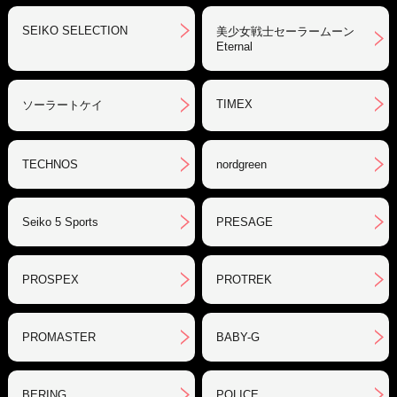
SEIKO SELECTION
美少女戦士セーラームーン
Eternal
TIMEX
ソーラートケイ
TECHNOS
nordgreen
Seiko 5 Sports
PRESAGE
PROSPEX
PROTREK
PROMASTER
BABY-G
BERING
POLICE