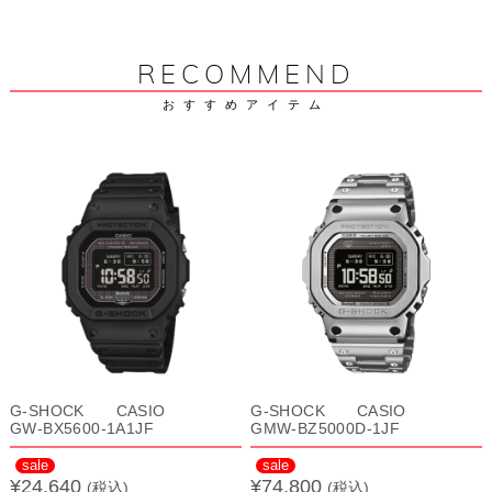
RECOMMEND
おすすめアイテム
G-SHOCK CASIO
G-SHOCK CASIO
GW-BX5600-1A1JF
GMW-BZ5000D-1JF
sale
sale
¥24,640
¥74,800
(税込)
(税込)