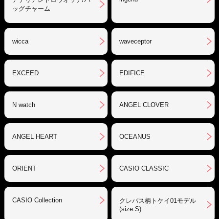
ッグチャーム
wicca
waveceptor
EXCEED
EDIFICE
N watch
ANGEL CLOVER
ANGEL HEART
OCEANUS
ORIENT
CASIO CLASSIC
CASIO Collection
クレパス柄トケイ01モデル
(size:S)