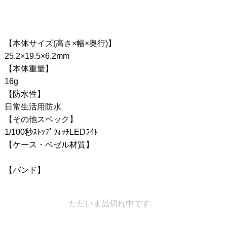
【本体サイズ(高さ×幅×奥行)】
25.2×19.5×6.2mm
【本体重量】
16g
【防水性】
日常生活用防水
【その他スペック】
1/100秒ｽﾄｯﾌﾟｳｫｯﾁLEDﾗｲﾄ
【ケース・ベゼル材質】
【バンド】
ただいま品切れ中です。