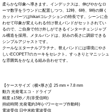
柔らかな印象へ導きます。インデックスは、伸びやかなロ
ーマ数字をラウンドに配置しつつ、12時、6時、9時の輝く
カットパーツはhikariコレクションの特長です。シーンに合
わせて印象が変えられる付け替えバンドがセットされてい
るので、ご自身で付け外しができるインターチェンジャブ
ル構造を採用。メタルバンドは、好みの長さに調節できる
シンプルアジャストです。
クールなエターナルプラチナ。替えバンドには環境にやさ
しいECOPET?のカーキをセレクト。すっきりとマニッシュ
な雰囲気をかなえる組み合わせです。
【ケースサイズ（横×厚さ)】25 mm × 7.8 mm
動力 光発電エコ・ドライブ
精度 ±15秒／月(非受信時)
持続時間 光発電約3年(パワーセーブ作動時)
電波受信 日中米欧電波受信