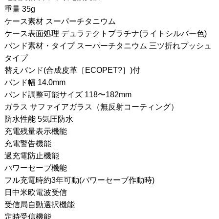
重量 35g
ケース素材 スーパーチタニウム
ケース表面処理 デュラテクトプラチナ(ライトシルバー色)
バンド素材・タイプ スーパーチタニウム 三ツ折れプッシュ
タイプ
替えバンド(合成皮革［ECOPET?］)付
バンド幅 14.0mm
バンド調整可能サイズ 118〜182mm
ガラス サファイアガラス（無反射コーティング）
防水性能 5気圧防水
充電残量表示機能
充電警告機能
過充電防止機能
パワーセーブ機能
フル充電時約3年可動(パワーセーブ作動時)
日中米欧電波受信
受信局自動選択機能
定時受信機能