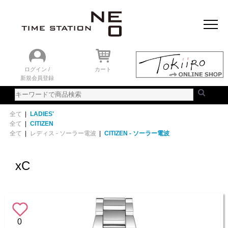
おすすめアイテム
ニュース＆トピック
時計を探す
ランキング
ログイン /
カート
新規会員登録
ご利用ガイド
WEBカタログ
全て
|
LADIES'
全て
|
CITIZEN
全て
|
レディス - ソーラー電波
|
CITIZEN - ソーラー電波
xC
0