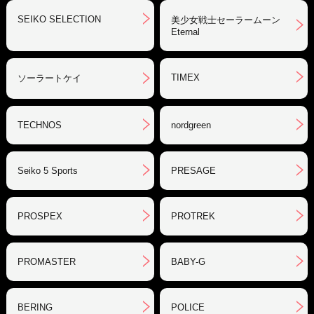
SEIKO SELECTION
美少女戦士セーラームーン
Eternal
TIMEX
ソーラートケイ
TECHNOS
nordgreen
Seiko 5 Sports
PRESAGE
PROSPEX
PROTREK
PROMASTER
BABY-G
BERING
POLICE