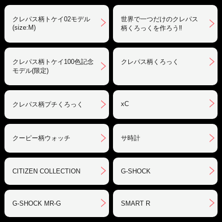
クレパス柄トケイ02モデル
世界で一つだけのクレパス
(size:M)
柄くろっくを作ろう‼︎
クレパス柄トケイ100色記念
クレパス柄くろっく
モデル(限定)
xC
クレパス柄プチくろっく
クーピー柄ウォッチ
サ時計
CITIZEN COLLECTION
G-SHOCK
G-SHOCK MR-G
SMART R