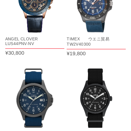
ANGEL CLOVER
TIMEX ウエニ貿易
LUS44PNV-NV
TW2V40300
¥30,800
¥19,800