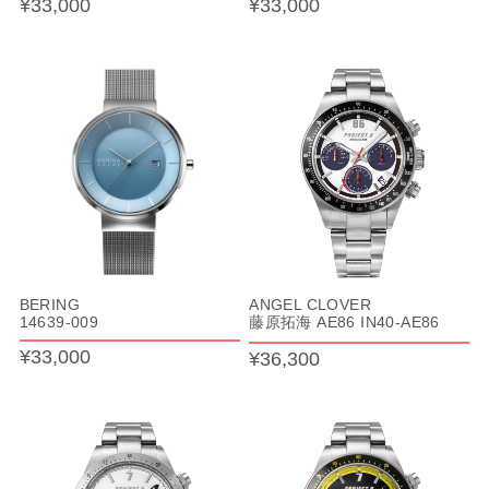
¥33,000
¥33,000
BERING
ANGEL CLOVER
14639-009
藤原拓海 AE86 IN40-AE86
¥33,000
¥36,300