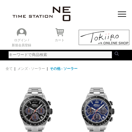
おすすめアイテム
ニュース＆トピック
時計を探す
ランキング
ログイン /
カート
新規会員登録
ご利用ガイド
WEBカタログ
全て
|
メンズ - ソーラー
|
その他 - ソーラー