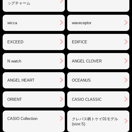
ッグチャーム
wicca
waveceptor
EXCEED
EDIFICE
N watch
ANGEL CLOVER
ANGEL HEART
OCEANUS
ORIENT
CASIO CLASSIC
CASIO Collection
クレパス柄トケイ01モデル
(size:S)