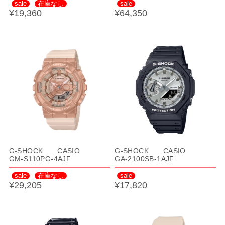
sale
在庫なし
sale
¥19,360
¥64,350
G-SHOCK CASIO
G-SHOCK CASIO
GM-S110PG-4AJF
GA-2100SB-1AJF
sale
在庫なし
sale
¥29,205
¥17,820