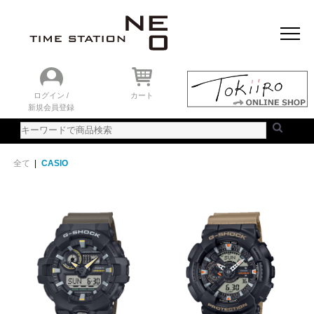
おすすめアイテム
ニュース＆トピック
時計を探す
ランキング
ログイン /
カート
新規会員登録
ご利用ガイド
WEBカタログ
全て
|
CASIO