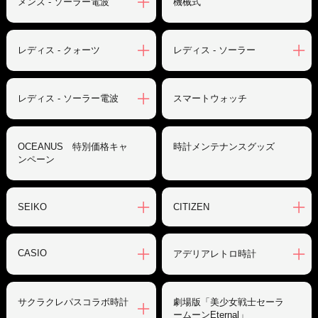
メンズ - ソーラー電波
機械式
レディス - クォーツ
レディス - ソーラー
レディス - ソーラー電波
スマートウォッチ
OCEANUS 特別価格キャ
時計メンテナンスグッズ
ンペーン
SEIKO
CITIZEN
CASIO
アデリアレトロ時計
サクラクレパスコラボ時計
劇場版「美少女戦士セーラ
ームーンEternal」