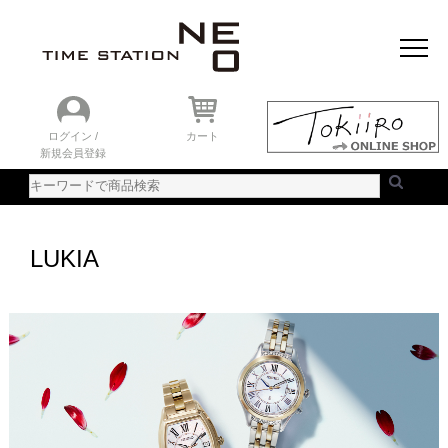
おすすめアイテム
ニュース＆トピック
時計を探す
ランキング
ログイン /
カート
新規会員登録
ご利用ガイド
WEBカタログ
LUKIA