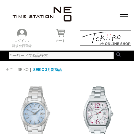
おすすめアイテム
ニュース＆トピック
時計を探す
ランキング
ログイン /
カート
新規会員登録
ご利用ガイド
WEBカタログ
全て
|
SEIKO
|
SEIKO 3月新商品