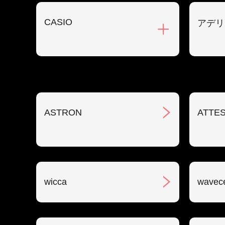
CASIO
アデリ
ASTRON
ATTE
wicca
wavec