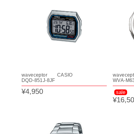
waveceptor CASIO
wavece
DQD-851J-8JF
WVA-M63
¥4,950
sale
¥16,5