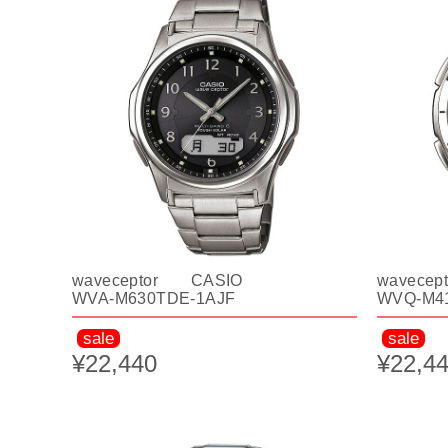
waveceptor CASIO
wavece
WVA-M630TDE-1AJF
WVQ-M4
sale
sale
¥22,440
¥22,4