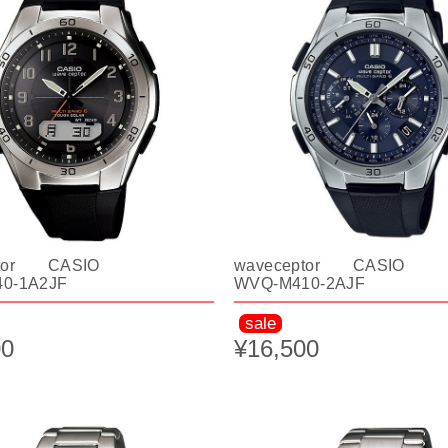
ptor CASIO
waveceptor CASIO
0-1A2JF
WVQ-M410-2AJF
sale
00
¥16,500