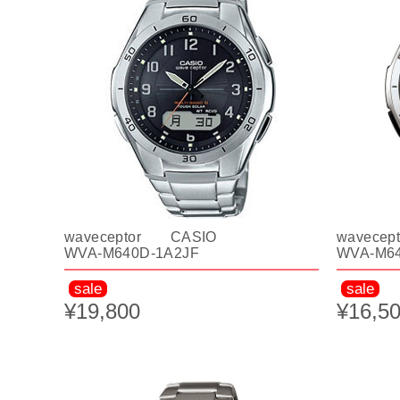
waveceptor CASIO
wavece
WVA-M640D-1A2JF
WVA-M64
sale
sale
¥19,800
¥16,5