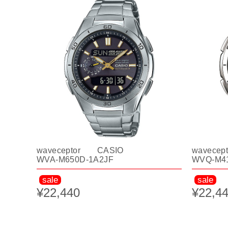
waveceptor CASIO
wavece
WVA-M650D-1A2JF
WVQ-M4
sale
sale
¥22,440
¥22,4