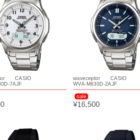
ptor CASIO
waveceptor CASIO
0D-7AJF
WVA-M630D-2AJF
sale
00
¥16,500