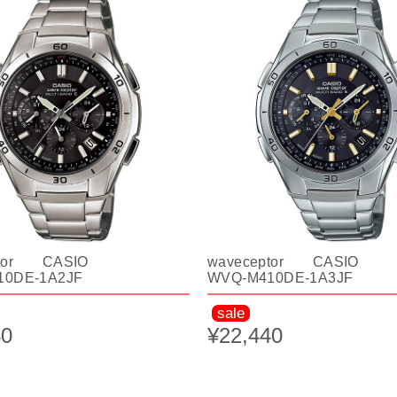
ptor CASIO
waveceptor CASIO
10DE-1A2JF
WVQ-M410DE-1A3JF
sale
40
¥22,440