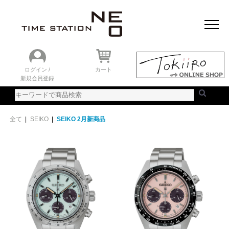
おすすめアイテム
ニュース＆トピック
時計を探す
ランキング
ログイン /
カート
新規会員登録
ご利用ガイド
WEBカタログ
全て
|
SEIKO
|
SEIKO 2月新商品