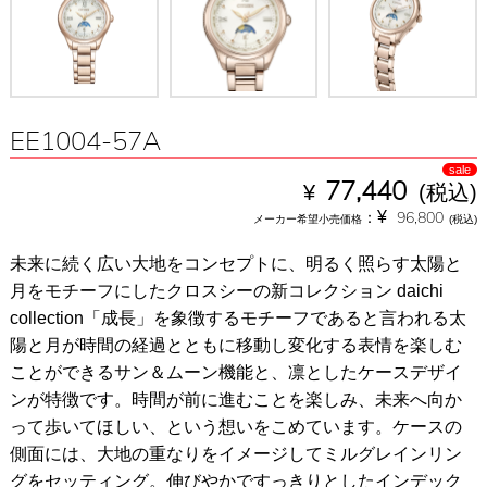
EE1004-57A
sale
¥
77,440
(税込)
¥
：
96,800
メーカー希望小売価格
(税込)
未来に続く広い大地をコンセプトに、明るく照らす太陽と
月をモチーフにしたクロスシーの新コレクション daichi
collection「成長」を象徴するモチーフであると言われる太
陽と月が時間の経過とともに移動し変化する表情を楽しむ
ことができるサン＆ムーン機能と、凛としたケースデザイ
ンが特徴です。時間が前に進むことを楽しみ、未来へ向か
って歩いてほしい、という想いをこめています。ケースの
側面には、大地の重なりをイメージしてミルグレインリン
グをセッティング。伸びやかですっきりとしたインデック