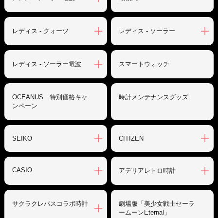
レディス - クォーツ
レディス - ソーラー
レディス - ソーラー電波
スマートウォッチ
OCEANUS 特別価格キャ
時計メンテナンスグッズ
ンペーン
SEIKO
CITIZEN
CASIO
アデリアレトロ時計
サクラクレパスコラボ時計
劇場版「美少女戦士セーラ
ームーンEternal」