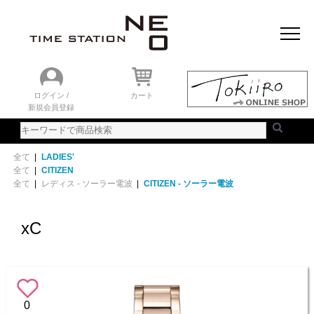
おすすめアイテム
ニュース＆トピック
時計を探す
ランキング
ログイン /
カート
新規会員登録
ご利用ガイド
WEBカタログ
全て
|
LADIES'
全て
|
CITIZEN
全て
|
レディス - ソーラー電波
|
CITIZEN - ソーラー電波
xC
0