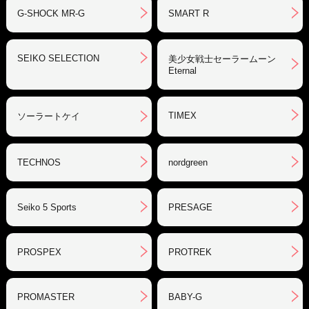
G-SHOCK MR-G
SMART R
SEIKO SELECTION
美少女戦士セーラームーン
Eternal
TIMEX
ソーラートケイ
TECHNOS
nordgreen
Seiko 5 Sports
PRESAGE
PROSPEX
PROTREK
PROMASTER
BABY-G