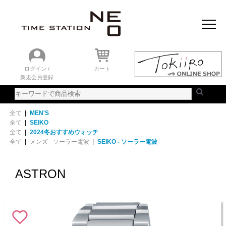
おすすめアイテム
ニュース＆トピック
時計を探す
ランキング
ログイン /
カート
新規会員登録
ご利用ガイド
WEBカタログ
全て
|
MEN'S
全て
|
SEIKO
全て
|
2024冬おすすめウォッチ
全て
|
メンズ - ソーラー電波
|
SEIKO - ソーラー電波
ASTRON