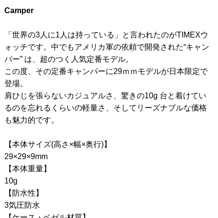
Camper
「世界の3人に1人は持っている」と言われたのがTIMEXウ
ォッチです。中でもアメリカ軍の依頼で開発された“キャン
パー” は、超のつく人気定番モデル。
この度、その定番キャンパーに29ｍｍモデルが日本限定で
登場。
肩ひじを張らないカジュアルさ、驚きの10g 台と着けてい
るのを忘れるくらいの軽量さ、そしてリーズナブルな価格
も魅力的です。
【本体サイズ(高さ×幅×奥行)】
29×29×9mm
【本体重量】
10g
【防水性】
3気圧防水
【ケース・ベゼル材質】