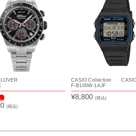
 CLOVER
CASIO Collection CASI
K
F-B100W-1AJF
¥8,800
し
(税込)
00
(税込)