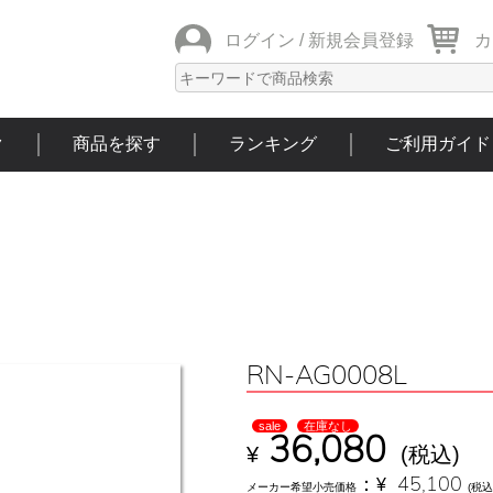
ログイン /
新規会員登録
カ
ク
商品を探す
ランキング
ご利用ガイド
RN-AG0008L
sale
在庫なし
36,080
¥
(税込)
：
¥
45,100
メーカー希望小売価格
(税込