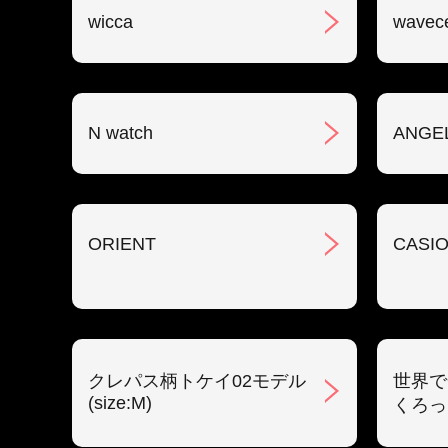
wicca
wavec
N watch
ANGE
ORIENT
CASIO
クレパス柄トケイ02モデル
世界で
(size:M)
くろっ