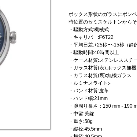
ボックス形状のガラスにボンベ
時位置のセミスケルトンからそ
・駆動方式:機械式
・キャリバー:F6T22
・平均日差:+25秒〜-15秒（
・駆動時間:40時間以上
・ケース材質:ステンレススチ
・ガラス材質(表):ボックス無
・ガラス材質(裏):無
・ルミナスライト:-
・バンド材質:皮革
・バンド幅:21mm
・腕周り長さ：150 mm - 190 
・中留:美錠
・重さ:58g
・縦径:45.5mm
・横径:40.5mm