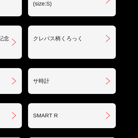
(size:S)
記念
クレパス柄くろっく
サ時計
SMART R