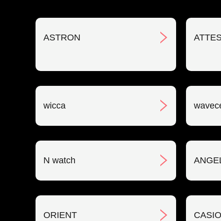
ASTRON
ATTE
wicca
wavec
N watch
ANGE
ORIENT
CASIO