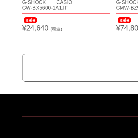
G-SHOCK CASIO
G-SHO
GW-BX5600-1A1JF
GMW-BZ5
sale
sale
¥24,640
¥74,8
(税込)