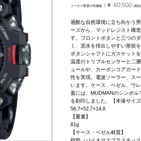
：
¥
60,500
メーカー希望小売価格
(税込
過酷な自然環境に立ち向かう男たち
ーズから、マッドレジスト構造
す。フロントボタンと三つのダ
く、泥水を排出しやすい形状を
ボタンシャフトにガスケットを
温度のトリプルセンサーと二層
ュールや、カーボンコアガード
性を実現。電波ソーラー、スー
います。ケース、ベゼル、ウレ
蓋には、MUDMANのシンボ
を刻印しました。【本体サイズ(
56.7×52.7×14.8
【重量】
81g
【ケース・ベゼル材質】
樹脂（バイオマスプラスチック