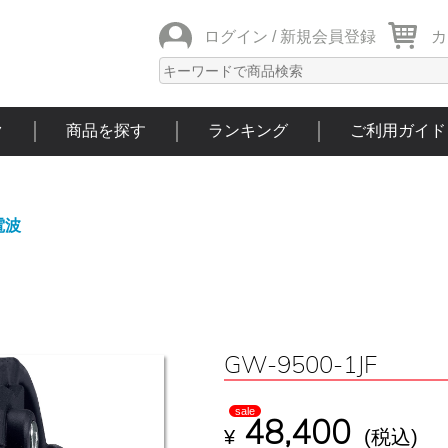
ログイン /
新規会員登録
カ
ク
商品を探す
ランキング
ご利用ガイド
電波
GW-9500-1JF
sale
48,400
¥
(税込)