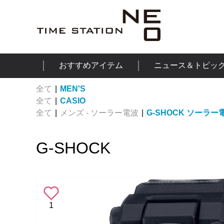
おすすめアイテム
ニュース＆トピッ
全て
|
MEN'S
全て
|
CASIO
全て
|
メンズ - ソーラー電波
|
G-SHOCK ソーラー
G-SHOCK
1