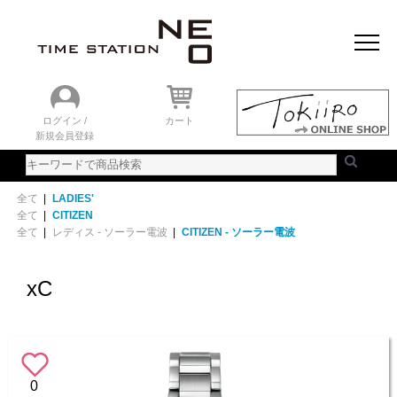
おすすめアイテム
ニュース＆トピック
時計を探す
ランキング
ログイン /
カート
新規会員登録
ご利用ガイド
WEBカタログ
全て
|
LADIES'
全て
|
CITIZEN
全て
|
レディス - ソーラー電波
|
CITIZEN - ソーラー電波
xC
0