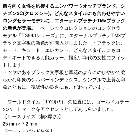
前を向く女性を応援するエンパワーウオッチブランド、シ
チズンxC(クロスシー)。どんなスタイルにも合わせやすい
ロングセラーモデルに、エターナルプラチナTM×ブラック
の新色が登場。
・ベーシックコレクションのロングセラー
モデル「ES943シリーズ」に、エターナルプラチナTM×ブ
ラック文字板の新色が仲間入りしました。・ブラックは、
モード、キュート、エレガント、どんなスタイルにもコー
ディネートできる万能カラー。幅広い年代の女性にフィッ
トします。
・ツヤのあるブラック文字板と草花のようにのびやかで柔
らかな印象のシルバーインデックス。シンプルで上質な印
象とともに、視認性の良さにもこだわっています。
・ワールドタイム「TYO(+9)」の位置には、ゴールドカラー
のハートマークをアクセントとしてあしらいました。
【ケースサイズ（横×厚さ)】
25 mm × 7.2 mm
【ケース・バンド材質】