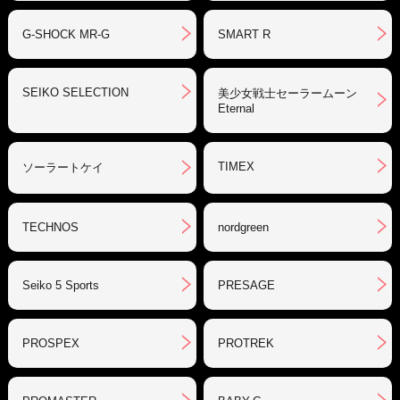
G-SHOCK MR-G
SMART R
SEIKO SELECTION
美少女戦士セーラームーン
Eternal
TIMEX
ソーラートケイ
TECHNOS
nordgreen
Seiko 5 Sports
PRESAGE
PROSPEX
PROTREK