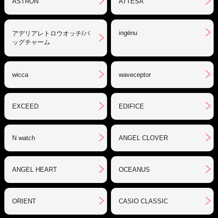
ASTRON
ATTESA
ingénu
アデリアレトロウオッチ/バ
ッグチャーム
wicca
waveceptor
EXCEED
EDIFICE
N watch
ANGEL CLOVER
ANGEL HEART
OCEANUS
ORIENT
CASIO CLASSIC