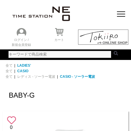
おすすめアイテム
ニュース＆トピック
時計を探す
ランキング
ログイン /
カート
新規会員登録
ご利用ガイド
WEBカタログ
全て
|
LADIES'
全て
|
CASIO
全て
|
レディス - ソーラー電波
|
CASIO - ソーラー電波
BABY-G
0