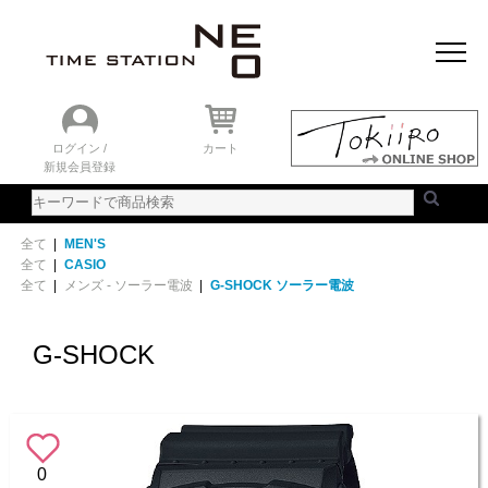
おすすめアイテム
ニュース＆トピック
時計を探す
ランキング
ログイン /
カート
新規会員登録
ご利用ガイド
WEBカタログ
全て
|
MEN'S
全て
|
CASIO
全て
|
メンズ - ソーラー電波
|
G-SHOCK ソーラー電波
G-SHOCK
0