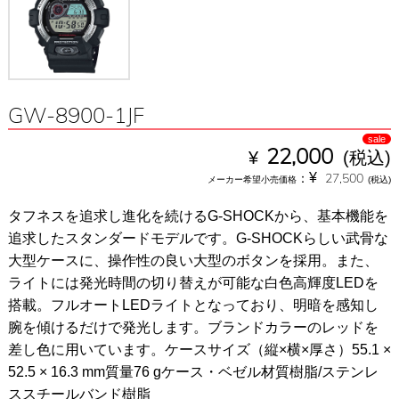
GW-8900-1JF
sale
¥
22,000
(税込)
¥
：
27,500
メーカー希望小売価格
(税込)
タフネスを追求し進化を続けるG-SHOCKから、基本機能を
追求したスタンダードモデルです。G-SHOCKらしい武骨な
大型ケースに、操作性の良い大型のボタンを採用。また、
ライトには発光時間の切り替えが可能な白色高輝度LEDを
搭載。フルオートLEDライトとなっており、明暗を感知し
腕を傾けるだけで発光します。ブランドカラーのレッドを
差し色に用いています。ケースサイズ（縦×横×厚さ）55.1 ×
52.5 × 16.3 mm質量76 gケース・ベゼル材質樹脂/ステンレ
ススチールバンド樹脂