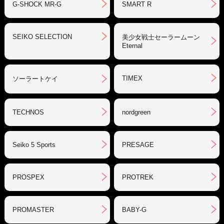
G-SHOCK MR-G
SMART R
SEIKO SELECTION
美少女戦士セーラームーン
Eternal
TIMEX
ソーラートケイ
TECHNOS
nordgreen
Seiko 5 Sports
PRESAGE
PROSPEX
PROTREK
PROMASTER
BABY-G