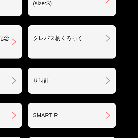
(size:S)
記念
クレパス柄くろっく
サ時計
SMART R