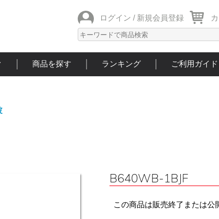
ログイン /
新規会員登録
カ
ク
商品を探す
ランキング
ご利用ガイド
波
B640WB-1BJF
この商品は販売終了または公