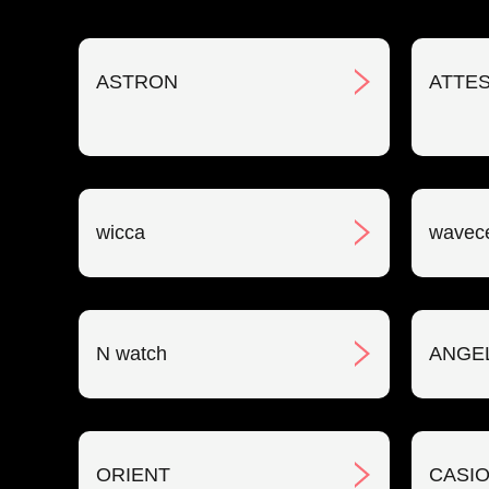
ASTRON
ATTE
wicca
wavec
N watch
ANGE
ORIENT
CASIO