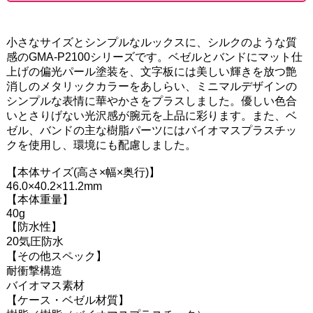
小さなサイズとシンプルなルックスに、シルクのような質
感のGMA-P2100シリーズです。ベゼルとバンドにマット仕
上げの偏光パール塗装を、文字板には美しい輝きを放つ艶
消しのメタリックカラーをあしらい、ミニマルデザインの
シンプルな表情に華やかさをプラスしました。優しい色合
いとさりげない光沢感が腕元を上品に彩ります。また、ベ
ゼル、バンドの主な樹脂パーツにはバイオマスプラスチッ
クを使用し、環境にも配慮しました。
【本体サイズ(高さ×幅×奥行)】
46.0×40.2×11.2mm
【本体重量】
40g
【防水性】
20気圧防水
【その他スペック】
耐衝撃構造
バイオマス素材
【ケース・ベゼル材質】