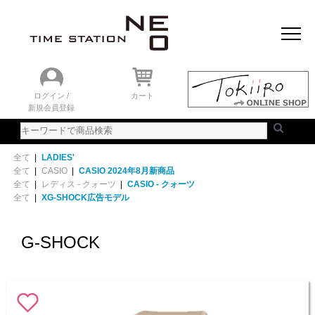
おすすめアイテム
ニュース＆トピック
時計を探す
ランキング
ログイン /
カート
新規会員登録
ご利用ガイド
WEBカタログ
全て
|
LADIES'
全て
|
CASIO
|
CASIO 2024年8月新商品
全て
|
レディス - クォーツ
|
CASIO - クォーツ
全て
|
XG-SHOCK広告モデル
G-SHOCK