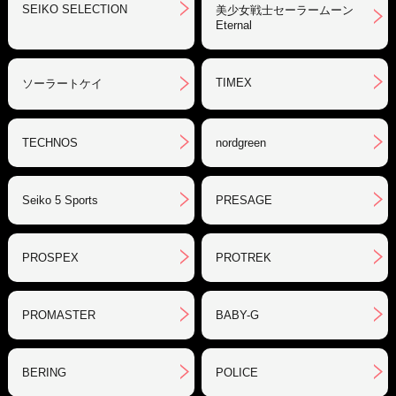
SEIKO SELECTION
美少女戦士セーラームーン
Eternal
TIMEX
ソーラートケイ
TECHNOS
nordgreen
Seiko 5 Sports
PRESAGE
PROSPEX
PROTREK
PROMASTER
BABY-G
BERING
POLICE