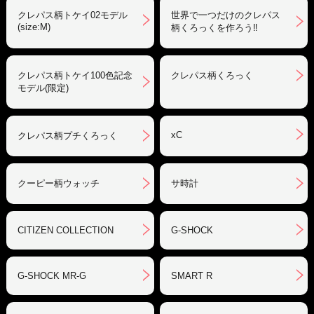
クレパス柄トケイ02モデル
世界で一つだけのクレパス
(size:M)
柄くろっくを作ろう‼︎
クレパス柄トケイ100色記念
クレパス柄くろっく
モデル(限定)
xC
クレパス柄プチくろっく
クーピー柄ウォッチ
サ時計
CITIZEN COLLECTION
G-SHOCK
G-SHOCK MR-G
SMART R