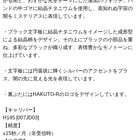
がる闇と、わずかな光をテーマにした漆黒のウォッチ。バ
ンドの中ゴマに結晶チタニウムを使用し、底知れぬ宇宙の
闇をミステリアスに表現しています。
・ブラック文字板に結晶チタニウムをイメージした成形型
による結晶柄をデザイン。その上にブラックの小部品を重
ね、多彩なブラックが織り成す、表情豊かなモノトーンに
仕上げています。
・文字板には円弧状に輝くシルバーのアクセントをプラ
ス。闇の先に見える光を表現しています。
・裏ぶたにはHAKUTO-Rのロゴをデザインしています。
【キャリバー】
H145 [007JD03]
【精度】
±15秒／月（非受信時）