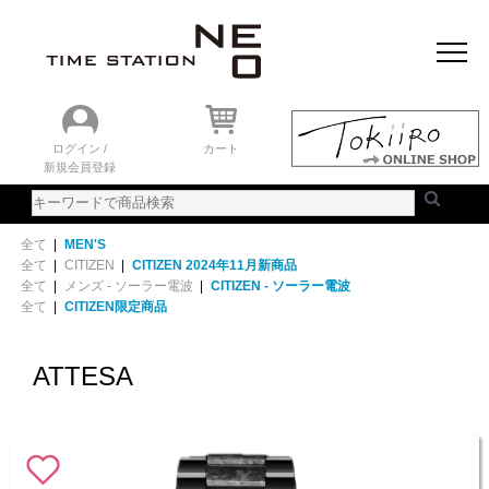
おすすめアイテム
ニュース＆トピック
時計を探す
ランキング
ログイン /
カート
新規会員登録
ご利用ガイド
WEBカタログ
全て
|
MEN'S
全て
|
CITIZEN
|
CITIZEN 2024年11月新商品
全て
|
メンズ - ソーラー電波
|
CITIZEN - ソーラー電波
全て
|
CITIZEN限定商品
ATTESA