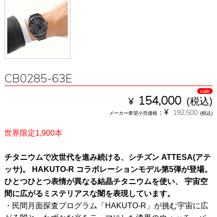
CB0285-63E
sale
¥
154,000
(税込)
¥
：
192,500
メーカー希望小売価格
(税込)
世界限定1,900本
チタニウムで次世代を進み続ける、シチズン ATTESA(アテ
ッサ)。 HAKUTO-R コラボレーションモデル第5弾が登場。
ひとつひとつ表情が異なる結晶チタニウムを使い、 宇宙空
間に広がるミステリアスな闇を表現しています。
・民間月面探査プログラム「HAKUTO-R」が挑む宇宙に広