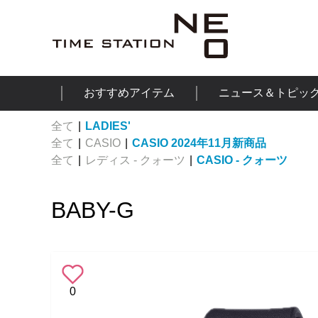
おすすめアイテム
ニュース＆トピッ
全て
|
LADIES'
全て
|
CASIO
|
CASIO 2024年11月新商品
全て
|
レディス - クォーツ
|
CASIO - クォーツ
BABY-G
0