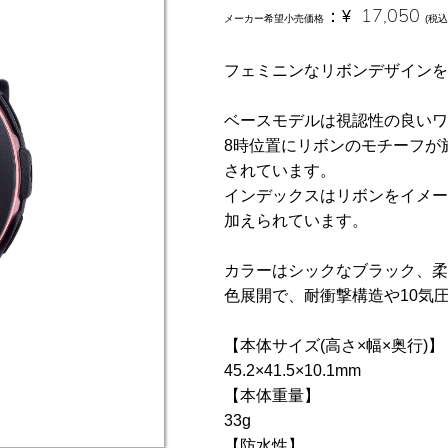
：
¥
17,050
メーカー希望小売価格
(税込
フェミニンなリボンデザインを
ベースモデルは視認性の良いワ
8時位置にリボンのモチーフが
されています。
インデックスはリボンをイメー
加えられています。
カラーはシックなブラック、柔
色展開で、耐衝撃構造や10気
【本体サイズ(高さ×幅×奥行)】
45.2×41.5×10.1mm
【本体重量】
33g
【防水性】