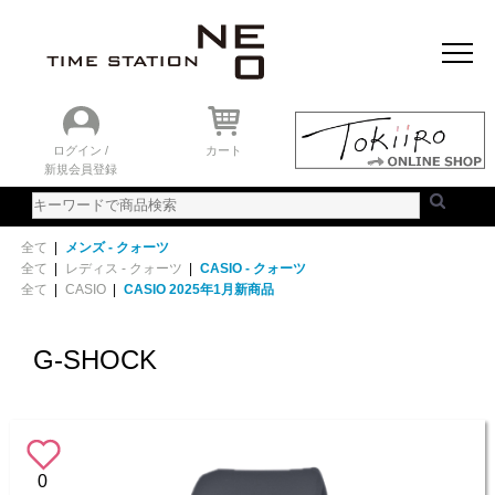
おすすめアイテム
ニュース＆トピック
時計を探す
ランキング
ログイン /
カート
新規会員登録
ご利用ガイド
WEBカタログ
全て
|
メンズ - クォーツ
全て
|
レディス - クォーツ
|
CASIO - クォーツ
全て
|
CASIO
|
CASIO 2025年1月新商品
G-SHOCK
0