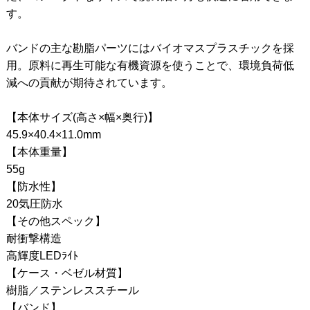
す。
バンドの主な勘脂パーツにはバイオマスプラスチックを採
用。原料に再生可能な有機資源を使うことで、環境負荷低
減への貢献が期待されています。
【本体サイズ(高さ×幅×奥行)】
45.9×40.4×11.0mm
【本体重量】
55g
【防水性】
20気圧防水
【その他スペック】
耐衝撃構造
高輝度LEDﾗｲﾄ
【ケース・ベゼル材質】
樹脂／ステンレススチール
【バンド】