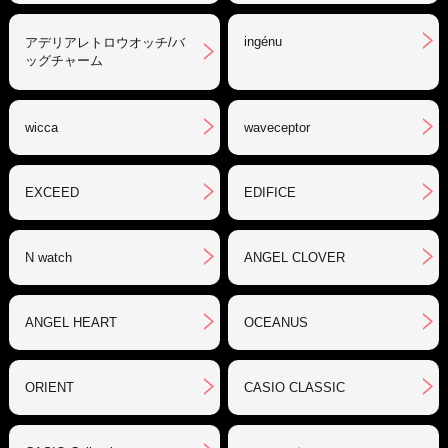
ingénu
アデリアレトロウオッチ/バ
ッグチャーム
wicca
waveceptor
EXCEED
EDIFICE
N watch
ANGEL CLOVER
ANGEL HEART
OCEANUS
ORIENT
CASIO CLASSIC