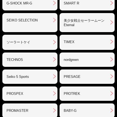
G-SHOCK MR-G
SMART R
SEIKO SELECTION
美少女戦士セーラームーン
Eternal
TIMEX
ソーラートケイ
TECHNOS
nordgreen
Seiko 5 Sports
PRESAGE
PROSPEX
PROTREK
PROMASTER
BABY-G