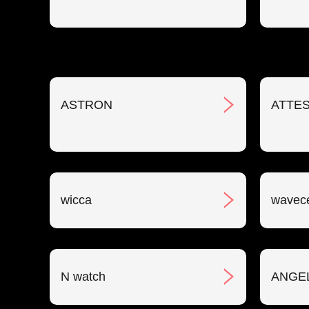
ASTRON
ATTE
wicca
wavec
N watch
ANGE