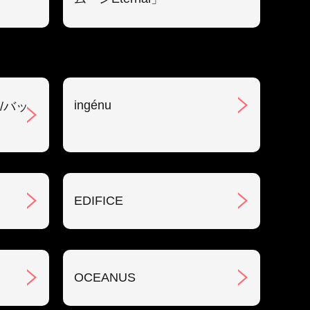
ingénu
/バッ
EDIFICE
OCEANUS