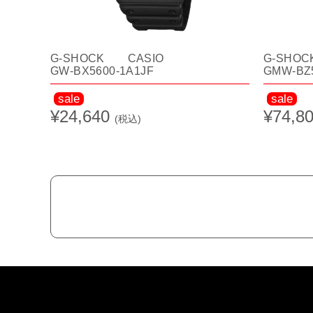
G-SHOCK CASIO
G-SHO
GW-BX5600-1A1JF
GMW-BZ5
sale
sale
¥24,640
¥74,8
(税込)