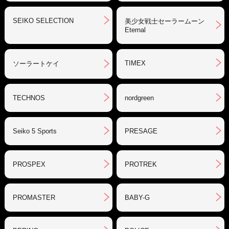
SEIKO SELECTION
美少女戦士セーラームーン
Eternal
TIMEX
ソーラートケイ
TECHNOS
nordgreen
Seiko 5 Sports
PRESAGE
PROSPEX
PROTREK
PROMASTER
BABY-G