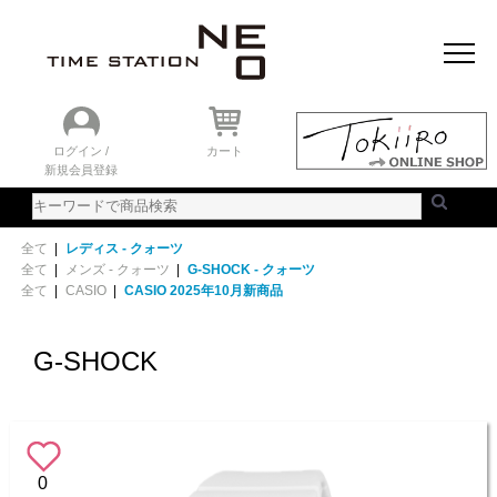
おすすめアイテム
ニュース＆トピック
時計を探す
ランキング
ログイン /
カート
新規会員登録
ご利用ガイド
WEBカタログ
全て
|
レディス - クォーツ
全て
|
メンズ - クォーツ
|
G-SHOCK - クォーツ
全て
|
CASIO
|
CASIO 2025年10月新商品
G-SHOCK
0