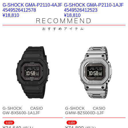
G-SHOCK GMA-P2110-4AJF
G-SHOCK GMA-P2110-1AJF
4549526412578
4549526412523
¥18,810
¥18,810
RECOMMEND
おすすめアイテム
G-SHOCK CASIO
G-SHOCK CASIO
GW-BX5600-1A1JF
GMW-BZ5000D-1JF
sale
sale
¥24,640
¥74,800