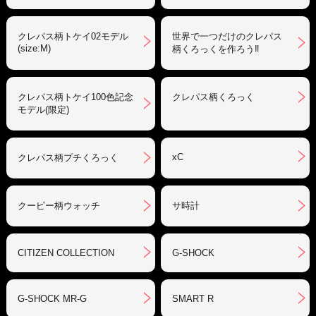
クレパス柄トケイ02モデル
世界で一つだけのクレパス
(size:M)
柄くろっくを作ろう‼︎
クレパス柄トケイ100色記念
クレパス柄くろっく
モデル(限定)
xC
クレパス柄プチくろっく
クーピー柄ウォッチ
サ時計
CITIZEN COLLECTION
G-SHOCK
G-SHOCK MR-G
SMART R