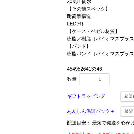
20気圧防水
【その他スペック】
耐衝撃構造
LEDﾗｲﾄ
【ケース・ベゼル材質】
樹脂／樹脂（バイオマスプラス
【バンド】
樹脂バンド（バイオマスプラス
4549526413346
数量
ギフトラッピング
あんしん保証パック＋
配送目安：
最短で発送を心が