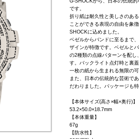
G-SHOCKから、日本の伝統
です。
折り紙は耐久性と美しさのある
ことができる表現の自由を象徴
SHOCKに込めました。
ベゼルからバンドに至るまで、
ザインが特徴です。ベゼルとバ
の2種類の点線パターンを配し
す。バックライト点灯時と裏蓋
一枚の紙から生まれる無限の可
また、日本の伝統的な芸術である折
だわりました。パッケージも特
【本体サイズ(高さ×幅×奥行)】
53.2×50.0×18.7mm
【本体重量】
67g
【防水性】