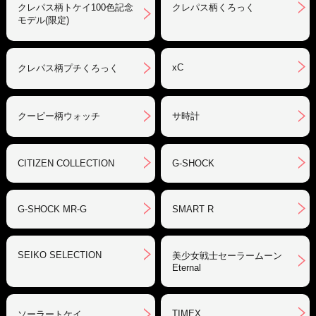
クレパス柄トケイ100色記念
クレパス柄くろっく
モデル(限定)
xC
クレパス柄プチくろっく
クーピー柄ウォッチ
サ時計
CITIZEN COLLECTION
G-SHOCK
G-SHOCK MR-G
SMART R
SEIKO SELECTION
美少女戦士セーラームーン
Eternal
TIMEX
ソーラートケイ