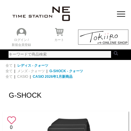
おすすめアイテム
ニュース＆トピック
時計を探す
ランキング
ログイン /
カート
新規会員登録
ご利用ガイド
WEBカタログ
全て
|
レディス - クォーツ
全て
|
メンズ - クォーツ
|
G-SHOCK - クォーツ
全て
|
CASIO
|
CASIO 2026年1月新商品
G-SHOCK
0