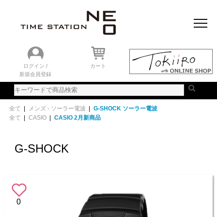
おすすめアイテム
ニュース＆トピック
時計を探す
ランキング
ログイン /
カート
新規会員登録
ご利用ガイド
WEBカタログ
全て
|
メンズ - ソーラー電波
|
G-SHOCK ソーラー電波
全て
|
CASIO
|
CASIO 2月新商品
G-SHOCK
0