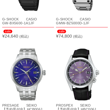
G-SHOCK CASIO
G-SHOCK CASIO
GW-BX5600-1A1JF
GMW-BZ5000D-1JF
sale
sale
¥24,640
¥74,800
(税込)
(税込)
PRESAGE SEIKO
PROSPEX SEIKO
【予約受付中】HCB006J
【予約受付中】HBC006J