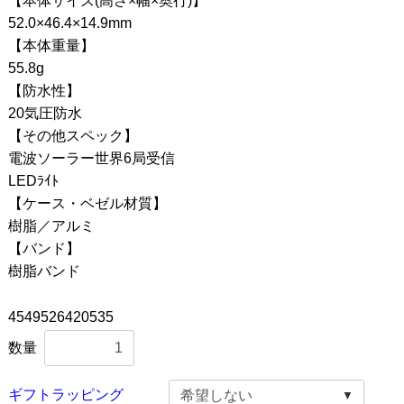
【本体サイズ(高さ×幅×奥行)】
52.0×46.4×14.9mm
【本体重量】
55.8g
【防水性】
20気圧防水
【その他スペック】
電波ソーラー世界6局受信
LEDﾗｲﾄ
【ケース・ベゼル材質】
樹脂／アルミ
【バンド】
樹脂バンド
4549526420535
数量
ギフトラッピング