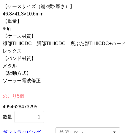
【ケースサイズ（縦×横×厚さ）】
46.8×41.3×10.6mm
【重量】
90g
【ケース材質】
縁部TIHICDC 胴部TIHICDC 裏ぶた部TIHICDC+ハード
レックス
【バンド材質】
メタル
【駆動方式】
ソーラー電波修正
のこり5個
4954628473295
数量
ギフトラッピング