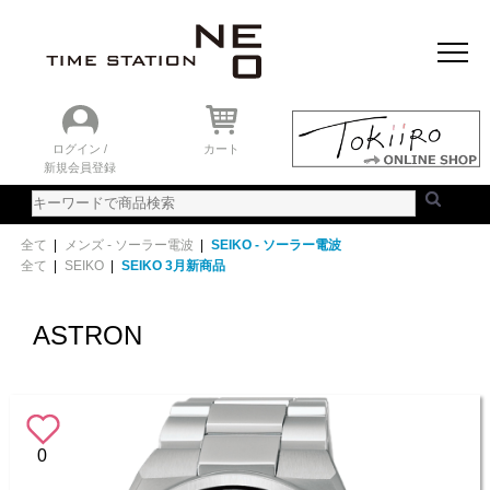
おすすめアイテム
ニュース＆トピック
時計を探す
ランキング
ログイン /
カート
新規会員登録
ご利用ガイド
WEBカタログ
全て
|
メンズ - ソーラー電波
|
SEIKO - ソーラー電波
全て
|
SEIKO
|
SEIKO 3月新商品
ASTRON
0