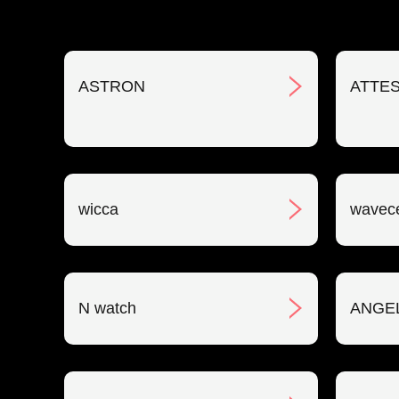
ASTRON
ATTE
wicca
wavec
N watch
ANGE