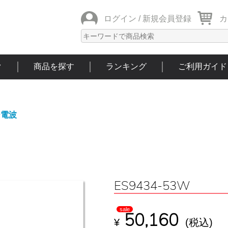
ログイン /
新規会員登録
カ
ク
商品を探す
ランキング
ご利用ガイド
ラー電波
ES9434-53W
sale
50,160
¥
(税込)