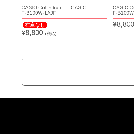
CASIO Collection CASIO
CASIO C
F-B100W-1AJF
F-B100W
¥8,80
在庫なし
¥8,800
(税込)