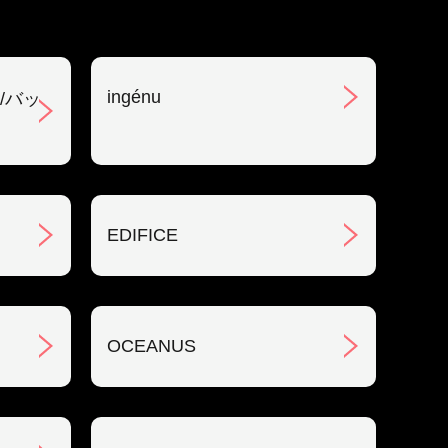
ingénu
/バッ
EDIFICE
OCEANUS