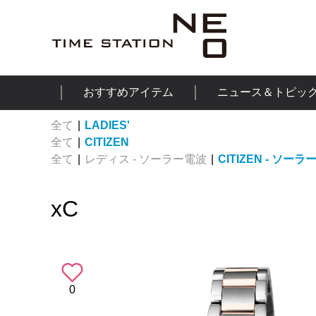
おすすめアイテム
ニュース＆トピッ
全て
|
LADIES'
全て
|
CITIZEN
全て
|
レディス - ソーラー電波
|
CITIZEN - ソー
xC
0