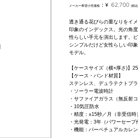
：
¥
62,700
メーカー希望小売価格
(税込
透き通る花びらの重なりをイメ
印象のインデックス。光の角度
性らしい手元を演出します。ピ
シンプルだけど女性らしい印象
モデル。
【ケースサイズ（横×厚さ)】25 mm
【ケース・バンド材質】
ステンレス、デュラテクトプラ
・ソーラー電波時計
・サファイアガラス（無反射コ
・10気圧防水
・精度：±15秒／月（非受信時
・光発電：3年（パワーセーブ
・機能：パーペチュアルカレン