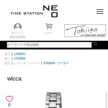
おすすめアイテム
ニュース＆トピック
時計を探す
ランキング
ログイン /
カート
新規会員登録
ご利用ガイド
WEBカタログ
全て
|
LADIES'
全て
|
CITIZEN
全て
|
レディス - ソーラー
|
CITIZEN - ソーラー
wicca
0