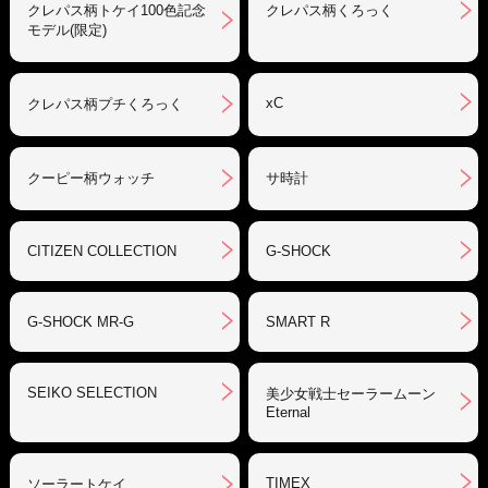
クレパス柄トケイ100色記念
クレパス柄くろっく
モデル(限定)
xC
クレパス柄プチくろっく
クーピー柄ウォッチ
サ時計
CITIZEN COLLECTION
G-SHOCK
G-SHOCK MR-G
SMART R
SEIKO SELECTION
美少女戦士セーラームーン
Eternal
TIMEX
ソーラートケイ