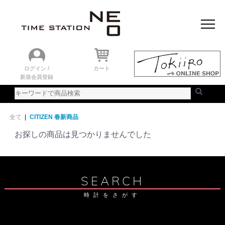
おすすめアイテム
ニュース＆トピック
時計を探す
ランキング
ログイン /
カート
新規会員登録
ご利用ガイド
WEBカタログ
全て
|
CITIZEN 春新商品
お探しの商品は見つかりませんでした
SEARCH
時計をさがす