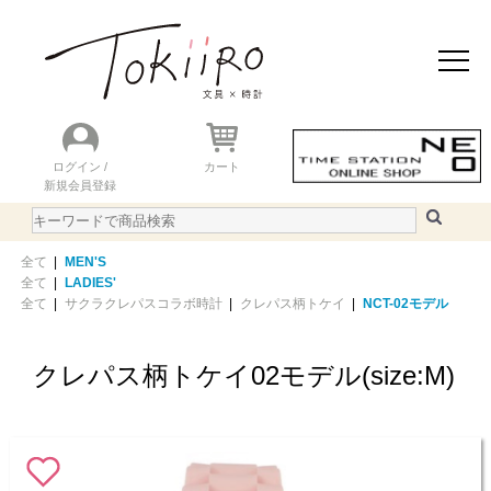
おすすめアイテム
ニュース＆トピック
商品を探す
ランキング
ログイン /
カート
新規会員登録
ご利用ガイド
WEBカタログ
全て
|
MEN'S
全て
|
LADIES'
全て
|
サクラクレパスコラボ時計
|
クレパス柄トケイ
|
NCT-02モデル
クレパス柄トケイ02モデル(size:M)