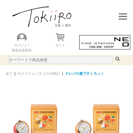
おすすめアイテム
ニュース＆トピック
商品を探す
ランキング
ログイン /
カート
新規会員登録
ご利用ガイド
WEBカタログ
全て
|
サクラクレパスコラボ時計
|
クレパス柄プチくろっく