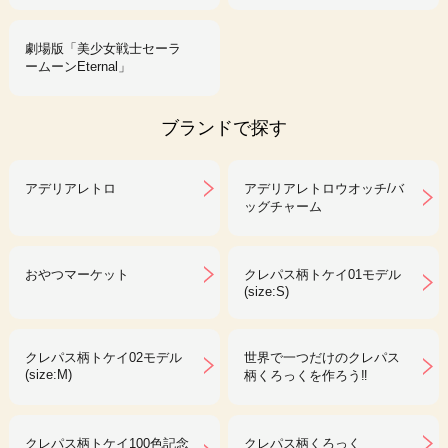
劇場版「美少女戦士セーラ
ームーンEternal」
ブランドで探す
アデリアレトロ
アデリアレトロウオッチ/バ
ッグチャーム
おやつマーケット
クレパス柄トケイ01モデル
(size:S)
クレパス柄トケイ02モデル
世界で一つだけのクレパス
(size:M)
柄くろっくを作ろう‼︎
クレパス柄トケイ100色記念
クレパス柄くろっく