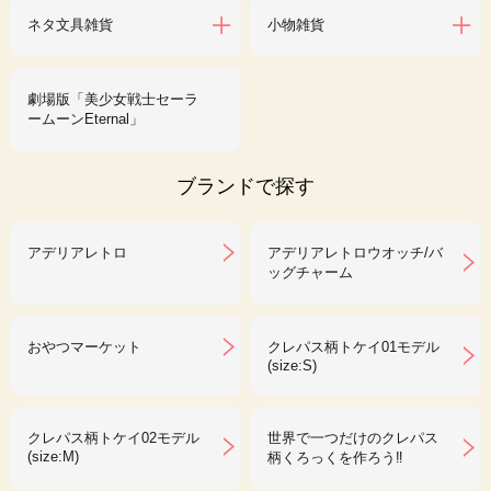
ネタ文具雑貨
小物雑貨
劇場版「美少女戦士セーラ
ームーンEternal」
ブランドで探す
アデリアレトロ
アデリアレトロウオッチ/バ
ッグチャーム
おやつマーケット
クレパス柄トケイ01モデル
(size:S)
クレパス柄トケイ02モデル
世界で一つだけのクレパス
(size:M)
柄くろっくを作ろう‼︎