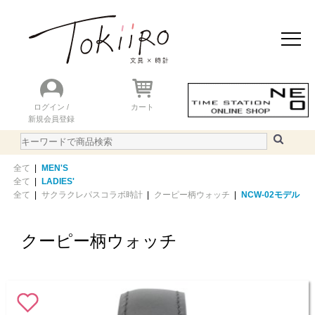
おすすめアイテム
ニュース＆トピック
商品を探す
ランキング
ログイン /
カート
新規会員登録
ご利用ガイド
WEBカタログ
全て
|
MEN'S
全て
|
LADIES'
全て
|
サクラクレパスコラボ時計
|
クーピー柄ウォッチ
|
NCW-02モデル
クーピー柄ウォッチ