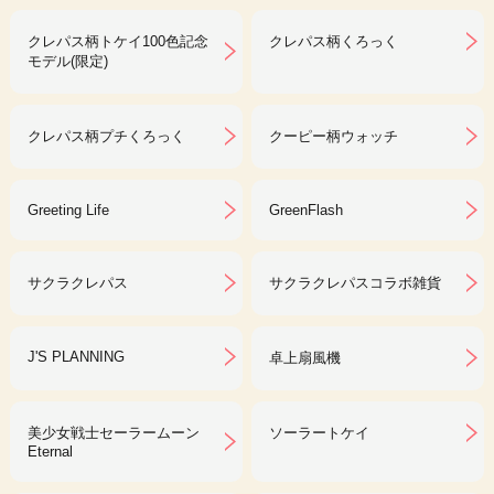
クレパス柄トケイ100色記念
クレパス柄くろっく
モデル(限定)
クレパス柄プチくろっく
クーピー柄ウォッチ
Greeting Life
GreenFlash
サクラクレパス
サクラクレパスコラボ雑貨
J'S PLANNING
卓上扇風機
美少女戦士セーラームーン
ソーラートケイ
Eternal