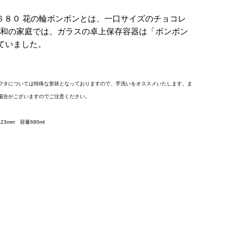
 ６８０ 花の輪ボンボンとは、一口サイズのチョコレ
和の家庭では、ガラスの卓上保存容器は「ボンボン
れていました。
フタについては特殊な形状となっておりますので、手洗いをオススメいたします。ま
場合がございますのでご注意ください。
3mm 容量680ml