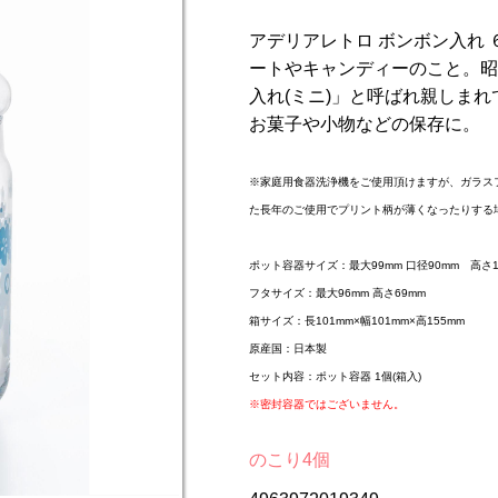
アデリアレトロ ボンボン入れ
ートやキャンディーのこと。昭
入れ(ミニ)」と呼ばれ親しま
お菓子や小物などの保存に。
※家庭用食器洗浄機をご使用頂けますが、ガラス
た長年のご使用でプリント柄が薄くなったりする
ポット容器サイズ：最大99mm 口径90mm 高さ12
フタサイズ：最大96mm 高さ69mm
箱サイズ：長101mm×幅101mm×高155mm
原産国：日本製
セット内容：ポット容器 1個(箱入)
※密封容器ではございません。
のこり4個