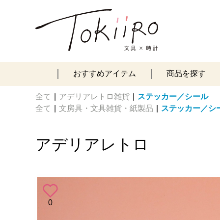
おすすめアイテム
商品を探す
全て
|
アデリアレトロ雑貨
|
ステッカー／シール
全て
|
文房具・文具雑貨・紙製品
|
ステッカー／シ
アデリアレトロ
0