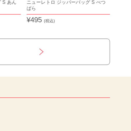
S あん
ニューレトロ ジッパーバッグ S べつ
ばら
¥495
(税込)