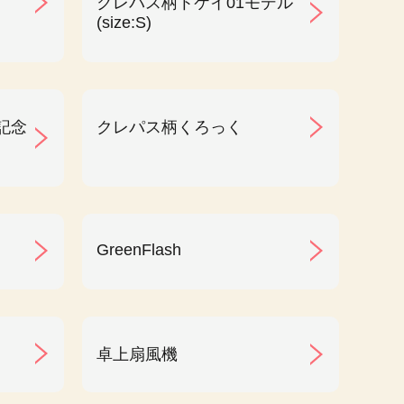
クレパス柄トケイ01モデル
(size:S)
記念
クレパス柄くろっく
GreenFlash
卓上扇風機