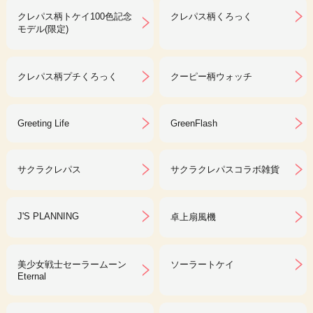
クレパス柄トケイ100色記念
クレパス柄くろっく
モデル(限定)
クレパス柄プチくろっく
クーピー柄ウォッチ
Greeting Life
GreenFlash
サクラクレパス
サクラクレパスコラボ雑貨
J'S PLANNING
卓上扇風機
美少女戦士セーラームーン
ソーラートケイ
Eternal