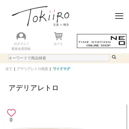
おすすめアイテム
ニュース＆トピック
商品を探す
ランキング
ログイン /
カート
新規会員登録
ご利用ガイド
WEBカタログ
全て
|
アデリアレトロ雑貨
|
ワイドマグ
アデリアレトロ
0