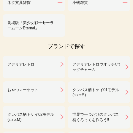
ネタ文具雑貨
小物雑貨
劇場版「美少女戦士セーラ
ームーンEternal」
ブランドで探す
アデリアレトロ
アデリアレトロウオッチ/バ
ッグチャーム
おやつマーケット
クレパス柄トケイ01モデル
(size:S)
クレパス柄トケイ02モデル
世界で一つだけのクレパス
(size:M)
柄くろっくを作ろう‼︎