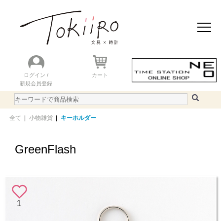
おすすめアイテム
ニュース＆トピック
商品を探す
ランキング
ログイン /
カート
新規会員登録
ご利用ガイド
WEBカタログ
全て
|
小物雑貨
|
キーホルダー
GreenFlash
1